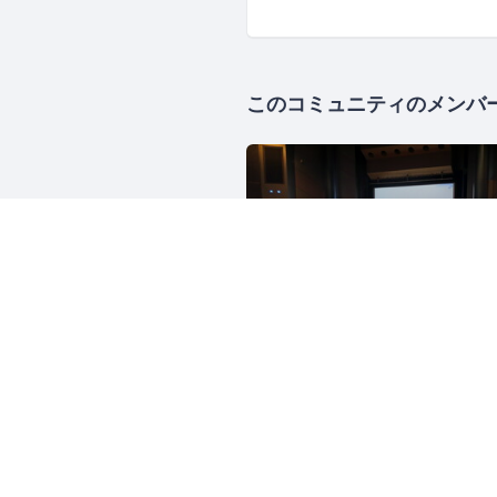
このコミュニティのメンバ
Rubyアソシエーショ
2507人
島根
Ruby
Ruby on Rails
主催者にお問い